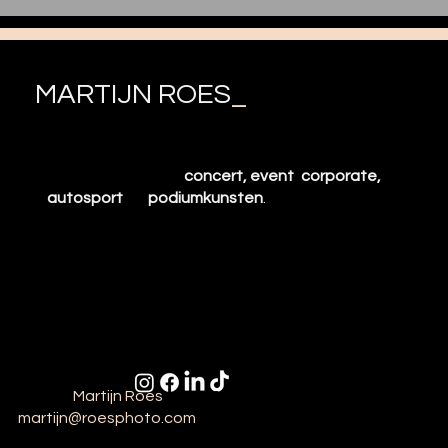
MARTIJN ROES
_
Fotograaf uit de Achterhoek (Gelderland) -
gespecialiseerd in
concert, event
,
corporate,
autosport
en
podiumkunsten
.
© 2025
Martijn Roes
| KvK: 97959243 |
martijn@roesphoto.com
Algemene voorwaarden