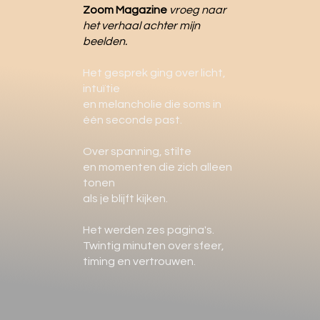
Zoom Magazine
vroeg naar
het verhaal achter mijn
beelden.
Het gesprek ging over licht,
intuïtie
en melancholie die soms in
één seconde past.
Over spanning, stilte
en momenten die zich alleen
tonen
als je blijft kijken.
Het werden zes pagina's.
Twintig minuten over sfeer,
timing en vertrouwen.