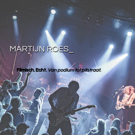
MARTIJN ROES
_
Filmisch. Echt.
Van podium tot pitstraat.